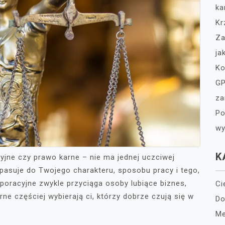
ka
Kr
Za
ja
Ko
GP
za
Po
wy
K
cyjne czy prawo karne – nie ma jednej uczciwej
 pasuje do Twojego charakteru, sposobu pracy i tego,
oracyjne zwykle przyciąga osoby lubiące biznes,
Ci
rne częściej wybierają ci, którzy dobrze czują się w
Do
Me