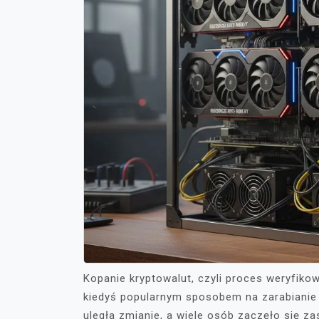
Kopanie kryptowalut, czyli proces weryfikow
kiedyś popularnym sposobem na zarabianie 
uległa zmianie, a wiele osób zaczęło się z