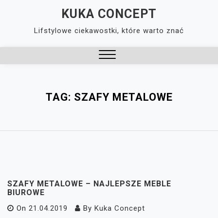
Skip
KUKA CONCEPT
to
Lifstylowe ciekawostki, które warto znać
content
Close
Menu
TAG:
SZAFY METALOWE
SZAFY METALOWE – NAJLEPSZE MEBLE
BIUROWE
On
21.04.2019
By
Kuka Concept