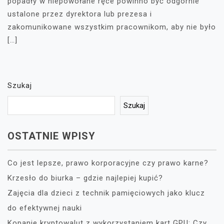
popadły w niepowołane ręce powinno być odgórnie
ustalone przez dyrektora lub prezesa i
zakomunikowane wszystkim pracownikom, aby nie było
[…]
Szukaj
Szukaj
OSTATNIE WPISY
Co jest lepsze, prawo korporacyjne czy prawo karne?
Krzesło do biurka – gdzie najlepiej kupić?
Zajęcia dla dzieci z technik pamięciowych jako klucz
do efektywnej nauki
Kopanie kryptowalut z wykorzystaniem kart GPU: Czy